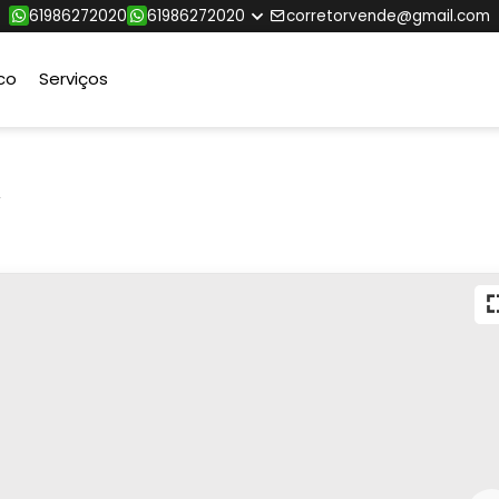
61986272020
61986272020
corretorvende@gmail.com
co
Serviços
,