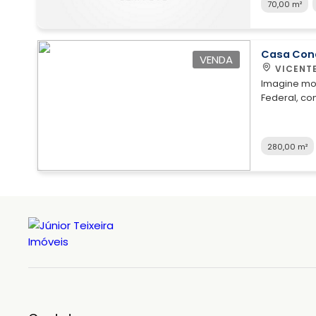
70,00 m²
342,00 Área
Casa Con
VENDA
VICENT
Imagine mor
Federal, c
estilo de v
com 4 dormi
praticidade
280,00 m²
novo endereço. Destaques do imóvel: - 4 d
2 suíte - 3
- Lote 400m
perpendicul
receitas - 
pets, para toda a f
pensado par
espaços bem
visitas. Situada na rua 8 Vicente Pires oferece acesso fácil a
escolas e 
conforto. A 
proporcion