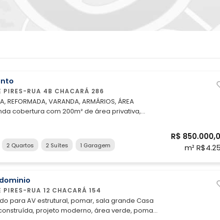
nto
E PIRES-RUA 4B CHACARÁ 286
NDA, REFORMADA, VARANDA, ARMÁRIOS, ÁREA
r 2 suítes, sendo 1 com closet e escritório todo
ozinha integrada com sala, varanda
R$ 850.000,
da em brinquedoteca. Na cozinha ficam o
2 Quartos
2 Suítes
1 Garagem
m² R$4.2
o exaustor; as cortinas também permaneceram.
paração para ar-condicionado e armários
na cozinha, closet e área gourmet. Conta ainda
na sala, 1 banheiro social e área gourmet com
dominio
ozinha completa. Características do
E PIRES-RUA 12 CHACARÁ 154
o para AV estrutural, pomar, sala grande Casa
Garagem * Reformada * Elevador * 200m² de área
onstruída, projeto moderno, área verde, pomar
Informações adicionais: Tipo de imóvel: