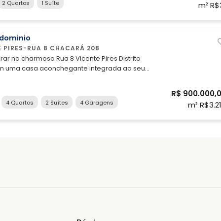
2 Quartos
1 Suíte
m² R$
 Útil: 70m2 M2 área total; 90m² Área do terreno:
1200m² CEP; Endereço; SHVP RUA 08 Res. Claudio Medeiros
dominio
E PIRES-RUA 8 CHACARÁ 208
ar na charmosa Rua 8 Vicente Pires Distrito
om uma casa aconchegante integrada ao seu
ida. Essa residência de 280 m² no lote de 400m2
tórios, sendo 2 suíte, oferece conforto,
R$ 900.000,
 e uma localização privilegiada. Conheça seu
4 Quartos
2 Suítes
4 Garagens
m² R$3.2
ormitórios, sendo
 banheiros bem distribuídos - Área total de 280m2
2 - Posicionamento de frente com insolação
ar - Cozinha espaçosa, perfeita para suas
Área de serviço coberta e bem ventilada - Aceita
amília aproveitar O interior da casa foi
a proporcionar conforto ao dia a dia, com
 distribuídos que acolhem sua rotina e suas
favorecendo praticidade sem abrir mão do
posição de frente e a incidência de sol
am uma atmosfera clara e acolhedora, ideal