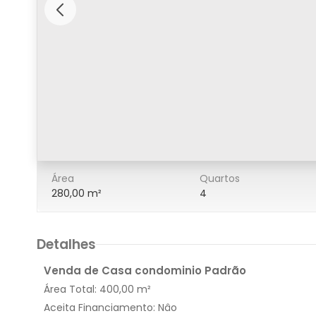
11/11
Área
Quartos
280,00 m²
4
Detalhes
Venda de Casa condominio Padrão
Área Total:
400,00 m²
Aceita Financiamento:
Nâo