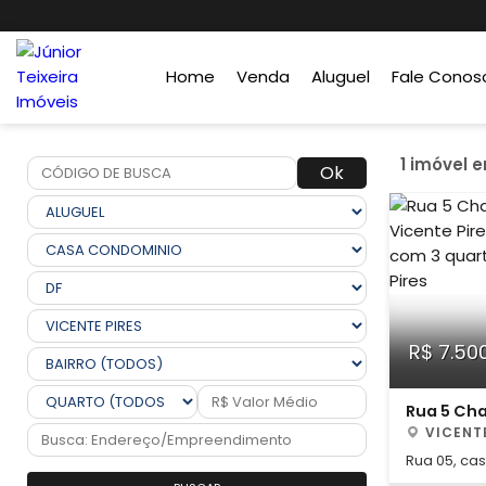
Home
Venda
Aluguel
Fale Conos
1 imóvel 
Ok
R$ 7.50
Rua 5 Ch
VICENTE
Rua 05, ca
para alugu