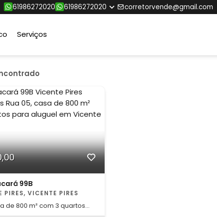
61986272020
61986272020
corretorvende@gmail.com
co
Serviços
encontrado
0,00
acará 99B
 PIRES, VICENTE PIRES
sa de 800 m² com 3 quartos
el em Vicente Pires