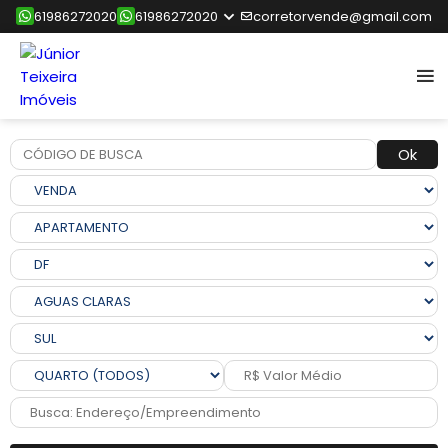
61986272020
61986272020
corretorvende@gmail.com
Ok