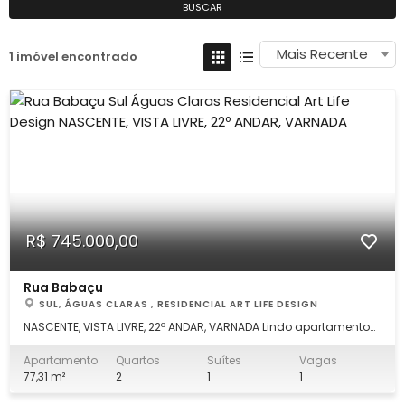
BUSCAR
Mais Recente
1 imóvel encontrado
R$ 745.000,00
Rua Babaçu
SUL, ÁGUAS CLARAS , RESIDENCIAL ART LIFE DESIGN
NASCENTE, VISTA LIVRE, 22º ANDAR, VARNADA Lindo apartamento
com vista totalmente livre, nascente 22º andar, sala grande,
cozinha grande, área de lazer completa com tudo que um bom
Apartamento
Quartos
Suítes
Vagas
condomínio tem que ter. Apartamento composto por; Sala
77,31 m²
2
1
1
grande com painel, varanda gou