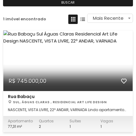
BUSCAR
Mais Recente
1 imóvel encontrado
R$ 745.000,00
Rua Babaçu
SUL, ÁGUAS CLARAS , RESIDENCIAL ART LIFE DESIGN
NASCENTE, VISTA LIVRE, 22º ANDAR, VARNADA Lindo apartamento
com vista totalmente livre, nascente 22º andar, sala grande,
cozinha grande, área de lazer completa com tudo que um bom
Apartamento
Quartos
Suítes
Vagas
condomínio tem que ter. Apartamento composto por; Sala
77,31 m²
2
1
1
grande com painel, varanda gou