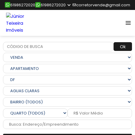
61986272020
61986272020
corretorvende@gmail.com
Ok