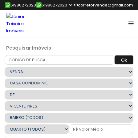
61986272020
61986272020
corretorvende@gmail.com
Pesquisar Imóveis
Ok