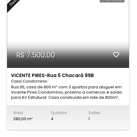
R$ 7.500,00
VICENTE PIRES-Rua 5 Chacará 99B
Casa Condominio
Rua 05, casa de 800 m² com 3 quartos para aluguel em
Vicente Pires Condomínio, próximo a comercio e saída
para AV Estrutural. Casa construída em lote de 800m²,
composta com 034 (três) quartos, sendo 01 (uma ) suíte,
banheiro social, sala, copa, cozinha grande. Casa na
Área
Quartos
Suites
laje, quintal. Piscina com cascata, churrasqueira. * 04
(Quatro) QTOS sendo * SUÍTE; * ARMÁRIOS PLANEJADOS; *
280,00 m²
4
1
SALA; * COZINHA GRANDE COMPLETA ARMÁRIOS; *
BANHEIRO SOCIAL; * BANCADAS EM GRANITO; *
VENTILAÇÃO NATURAL; * ILUMINAÇÃO NATURAL; * GARAGEM