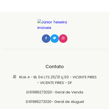
PARA 6 CARROS; * PISCINA; * CHURRASQUEIRA; Tipo de
imóvel: CASA Subtipo do Imóvel: RESIDENCIAL Idade do
imóvel:20 Quartos: 04 Vagas: 6 Banheiros; 04 Suíte; 01
Valor do aluguel; R$ 7.500,00 IPmTU; 1.300,00 Condomínio;
180,00 M2 área total; 800 mtrs Lote: 800m² CEP; Endereço;
SHVP RUA 05
Contato
RUA 4 - BL 04 LTS 25/31 Lj 03 - VICENTE PIRES
- VICENTE PIRES - DF
61986272020
- Geral de Venda
61986272020
- Geral de Aluguel