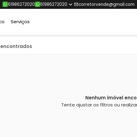
61986272020
61986272020
corretorvende@gmail.com
co
Serviços
s encontrados
Nenhum imóvel enco
Tente ajustar os filtros ou reali