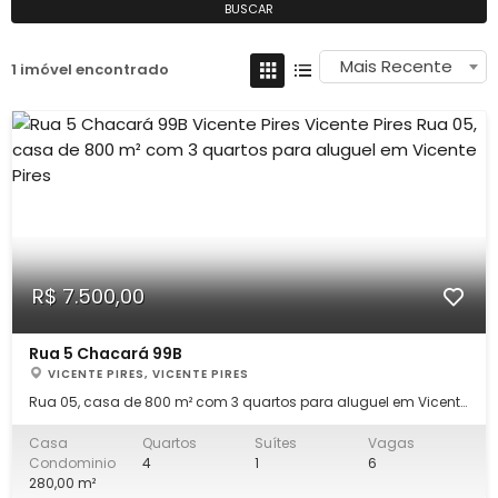
BUSCAR
Mais Recente
1 imóvel encontrado
R$ 7.500,00
Rua 5 Chacará 99B
VICENTE PIRES, VICENTE PIRES
Rua 05, casa de 800 m² com 3 quartos para aluguel em Vicente
Pires Condomínio, próximo a comercio e saída para AV
Estrutural. Casa construída em lote de 800m², composta com
Casa
Quartos
Suítes
Vagas
034 (três) quartos, sendo 01 (uma ) suíte, banheiro social, sala,
Condominio
4
1
6
copa, cozinha grande. Casa
280,00 m²