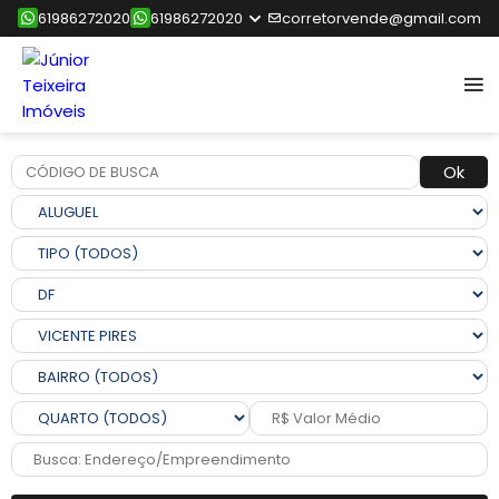
61986272020
61986272020
corretorvende@gmail.com
Ok