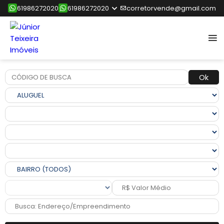
61986272020
61986272020
corretorvende@gmail.com
Ok