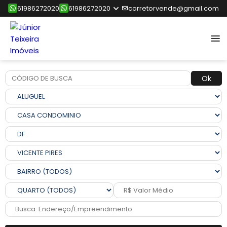
61986272020
61986272020
corretorvende@gmail.com
Ok