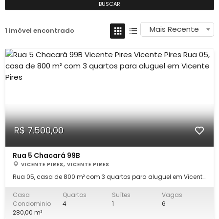
BUSCAR
Mais Recente
1 imóvel encontrado
R$ 7.500,00
Rua 5 Chacará 99B
VICENTE PIRES, VICENTE PIRES
Rua 05, casa de 800 m² com 3 quartos para aluguel em Vicente
Pires Condomínio, próximo a comercio e saída para AV
Estrutural. Casa construída em lote de 800m², composta com
Casa
Quartos
Suítes
Vagas
034 (três) quartos, sendo 01 (uma ) suíte, banheiro social, sala,
Condominio
4
1
6
copa, cozinha grande. Casa
280,00 m²